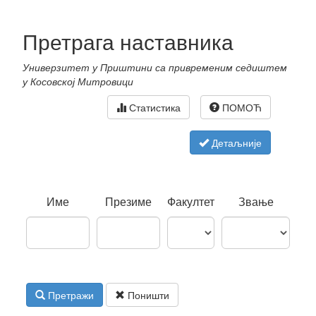
Претрага наставника
Универзитет у Приштини са привременим седиштем
у Косовској Митровици
Статистика
ПОМОЋ
Детаљније
Име
Презиме
Факултет
Звање
Претражи
Поништи