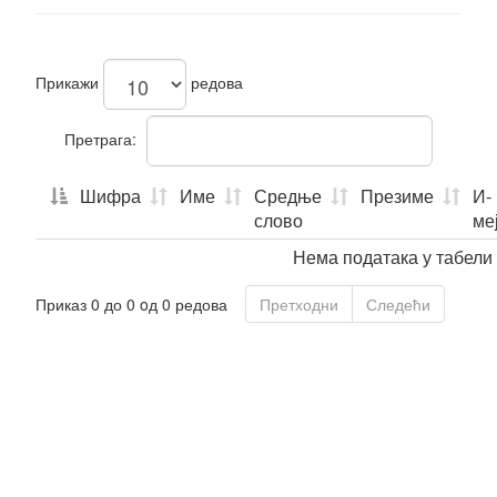
Прикажи
редова
Претрага:
Шифра
Име
Средње
Презиме
И-
слово
ме
Нема података у табели
Приказ 0 до 0 oд 0 редова
Претходни
Следећи