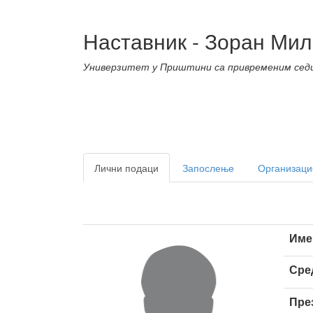
Наставник - Зоран Ми
Универзитет у Приштини са привременим сед
Лични подаци
Запослење
Организаци
Име
Сре
Пре