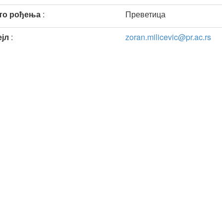
то рођења
:
Преветица
ејл
:
zoran.milicevic@pr.ac.rs