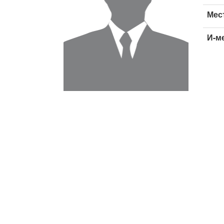
Мес
И-м