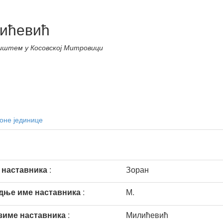
лићевић
иштем у Косовској Митровици
оне јединице
 наставника
:
Зоран
дње име наставника
:
М.
зиме наставника
:
Милићевић