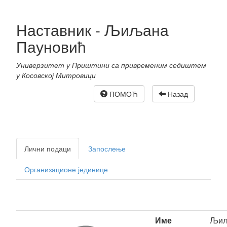
Наставник - Љиљана
Пауновић
Универзитет у Приштини са привременим седиштем
у Косовској Митровици
ПОМОЋ
Назад
Лични подаци
Запослење
Организационе јединице
Име
Љиљ