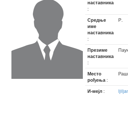
наставника
:
Средње
Р.
име
наставника
:
Презиме
Пау
наставника
:
Место
Раш
рођења
:
И-мејл
:
ljil