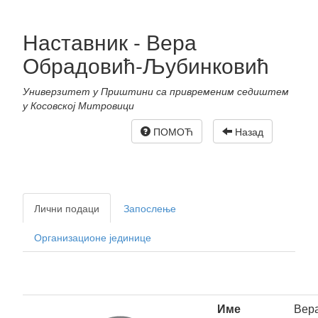
Наставник - Вера
Обрадовић-Љубинковић
Универзитет у Приштини са привременим седиштем
у Косовској Митровици
ПОМОЋ
Назад
Лични подаци
Запослење
Организационе јединице
Име
Вер