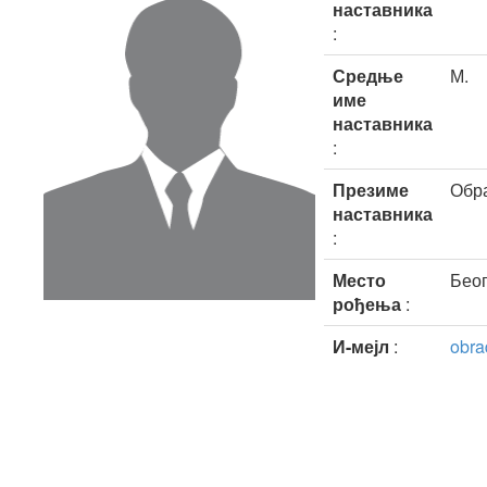
наставника
:
Средње
М.
име
наставника
:
Презиме
Обр
наставника
:
Место
Бео
рођења
:
И-мејл
:
obra